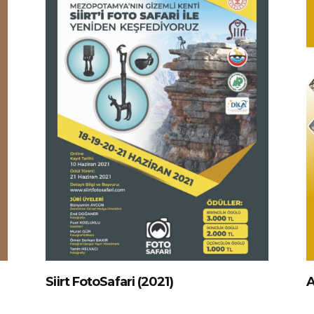
Siirt FotoSafari (2021)
A