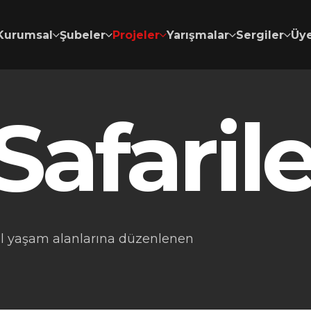
Kurumsal
Şubeler
Projeler
Yarışmalar
Sergiler
Üye
Safarile
al yaşam alanlarına düzenlenen