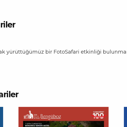
iler
rak yürüttüğümüz bir FotoSafari etkinliği bulunm
riler