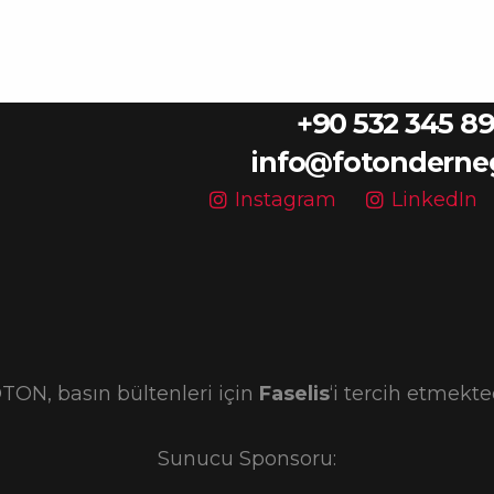
+90 532 345 89
info@fotonderne
Instagram
LinkedIn
TON, basın bültenleri için
Faselis
‘i tercih etmekted
Sunucu Sponsoru: