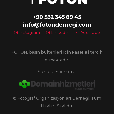
+90 532 345 89 45
info@fotondernegi.com
Instagram
LinkedIn
YouTube
FOTON, basın bültenleri için
Faselis
‘i tercih
etmektedir.
Sunucu Sponsoru:
© Fotoğraf Organizasyonları Derneği. Tüm
Hakları Saklıdır.