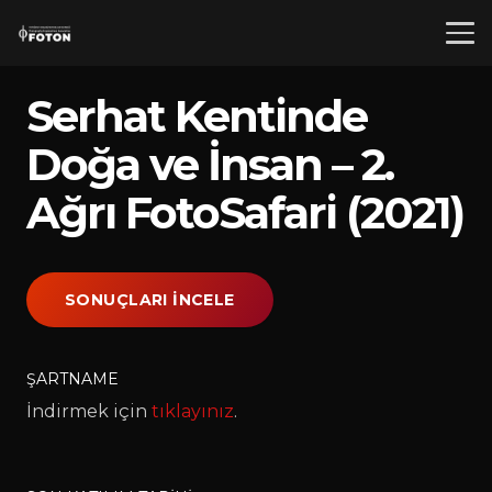
Serhat Kentinde
Doğa ve İnsan – 2.
Ağrı FotoSafari (2021)
SONUÇLARI İNCELE
ŞARTNAME
İndirmek için
tıklayınız
.