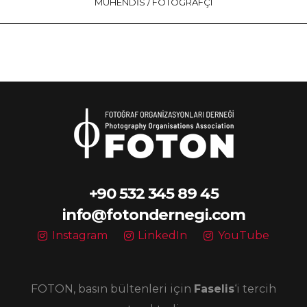
MÜHENDIS / FOTOĞRAFÇI
+90 532 345 89 45
info@fotondernegi.com
Instagram
LinkedIn
YouTube
FOTON, basın bültenleri için
Faselis
‘i tercih