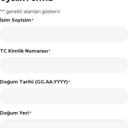
"
" gerekli alanları gösterir
*
İsim Soyisim
*
TC Kimlik Numarası
*
Doğum Tarihi (GG.AA.YYYY)
*
Doğum Yeri
*