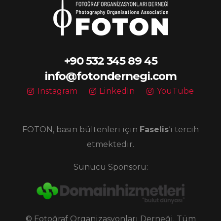
+90 532 345 89 45
info@fotondernegi.com
Instagram
LinkedIn
YouTube
FOTON, basın bültenleri için
Faselis
‘i tercih
etmektedir.
Sunucu Sponsoru:
© Fotoğraf Organizasyonları Derneği. Tüm