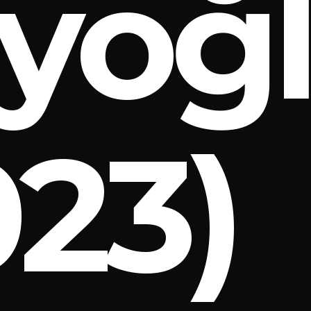
yoğ
023)