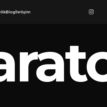
lik
Blog
İletişim
arat