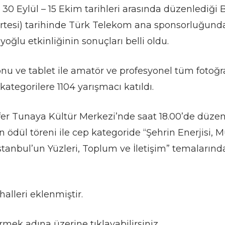
 30 Eylül – 15 Ekim tarihleri arasında düzenlediği 
tesi) tarihinde Türk Telekom ana sponsorluğund
oğlu etkinliğinin sonuçları belli oldu.
onu ve tablet ile amatör ve profesyonel tüm fotoğra
 kategorilere 1104 yarışmacı katıldı.
er Tunaya Kültür Merkezi’nde saat 18.00’de düzen
ödül töreni ile cep kategoride “Şehrin Enerjisi, Mur
İstanbul’un Yüzleri, Toplum ve İletişim” temalarınd
alleri eklenmiştir.
mek adına üzerine tıklayabilirsiniz.