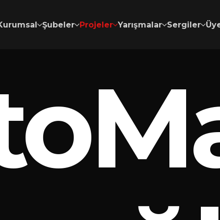
Kurumsal
Şubeler
Projeler
Yarışmalar
Sergiler
Üye
toM