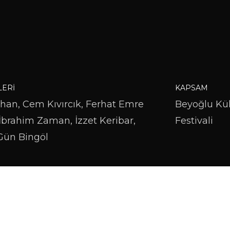
LERI
KAPSAM
han, Cem Kıvırcık, Ferhat Emre
Beyoğlu Kül
 İbrahim Zaman, İzzet Keribar,
Festivali
Gün Bingöl