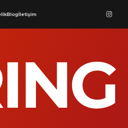
lik
Blog
İletişim
ING