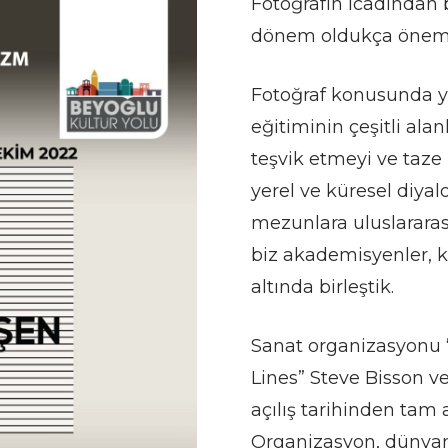
Fotoğrafın icadından 
dönem oldukça önemli 
Fotoğraf konusunda yıl
eğitiminin çeşitli alan
teşvik etmeyi ve taze
yerel ve küresel diya
mezunlara uluslararas
biz akademisyenler, 
altında birleştik.
Sanat organizasyonu “
Lines” Steve Bisson ve
açılış tarihinden tam 
Organizasyon, dünyanı