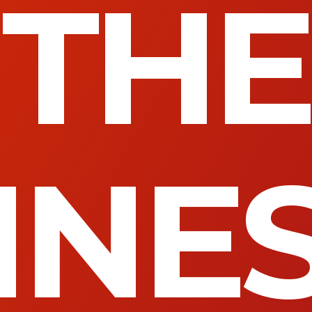
THE
INES