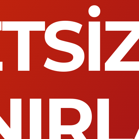
TSİ
NIR