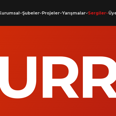
Kurumsal
Şubeler
Projeler
Yarışmalar
Sergiler
Üye
URR