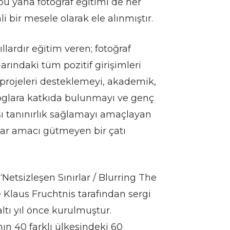
bu yana fotoğraf eğitimi de her
bir mesele olarak ele alınmıştır.
lardır eğitim veren; fotoğraf
larındaki tüm pozitif girişimleri
 projeleri desteklemeyi, akademik,
loglara katkıda bulunmayı ve genç
ı tanınırlık sağlamayı amaçlayan
kar amacı gütmeyen bir çatı
Netsizleşen Sınırlar / Blurring The
 Klaus Fruchtnis tarafından sergi
altı yıl önce kurulmuştur.
n 40 farklı ülkesindeki 60