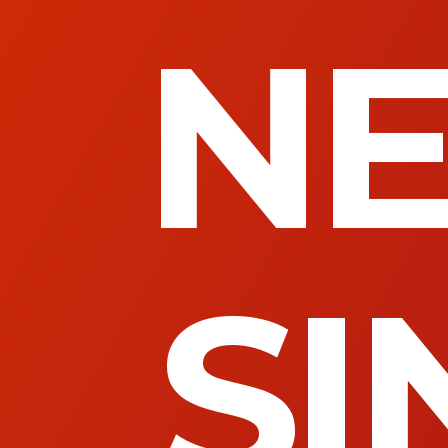
NE
SI