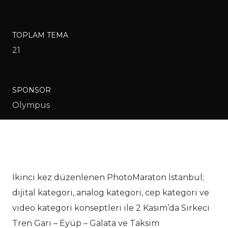
TOPLAM TEMA
21
SPONSOR
Olympus
İkinci kez düzenlenen PhotoMaraton İstanbul;
dijital kategori, analog kategori, cep kategori ve
video kategori konseptleri ile 2 Kasım’da Sirkeci
Tren Garı – Eyüp – Galata ve Taksim