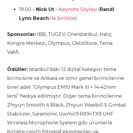
19.00 –
Nick Ut
–
Keynote Söyleşi
(
Randi
Lynn Beach
ile birlikte
)
Sponsorlar:
İBB, TUGEV, Oneİstanbul, Haliç
Kongre Merkezi, Olympus, OktoStore, Tema
Vakfı.
Ödüller:
İstanbul’daki 12 dijital kategori tema
birincisine ve Ankara ve İzmir genel birincilerine
birer adet “Olympus EM10 Mark III + 14-42mm
lens” hediye edilmiştir. Diğer tema birincilerine
Zhiyun Smooth 4 Black, Zhiyun Weebill S Gimbal
Stabilizer, Saramonic Uwmic9 RX9+TX9 UHF
Wireless Microphone System gibi ürünlerle
birlikte çeşitli fotoğraf ekipmanları ve