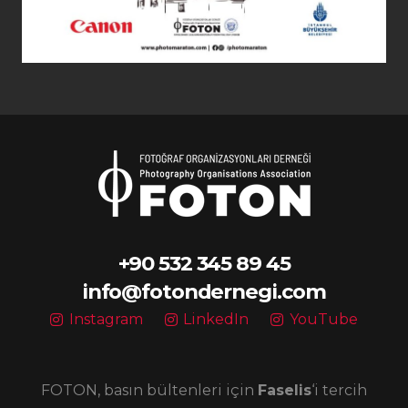
+90 532 345 89 45
info@fotondernegi.com
Instagram
LinkedIn
YouTube
FOTON, basın bültenleri için
Faselis
‘i tercih