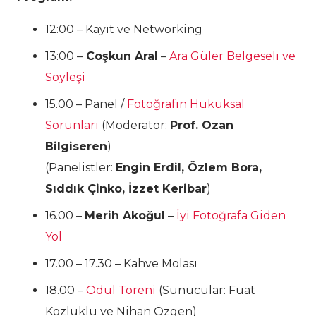
12:00 – Kayıt ve Networking
13:00 –
Coşkun Aral
–
Ara Güler Belgeseli ve
Söyleşi
15.00 – Panel /
Fotoğrafın Hukuksal
Sorunları
(Moderatör:
Prof. Ozan
Bilgiseren
)
(Panelistler:
Engin Erdil, Özlem Bora,
Sıddık Çinko, İzzet Keribar
)
16.00 –
Merih Akoğul
–
İyi Fotoğrafa Giden
Yol
17.00 – 17.30 – Kahve Molası
18.00 –
Ödül Töreni
(Sunucular: Fuat
Kozluklu ve Nihan Özgen)