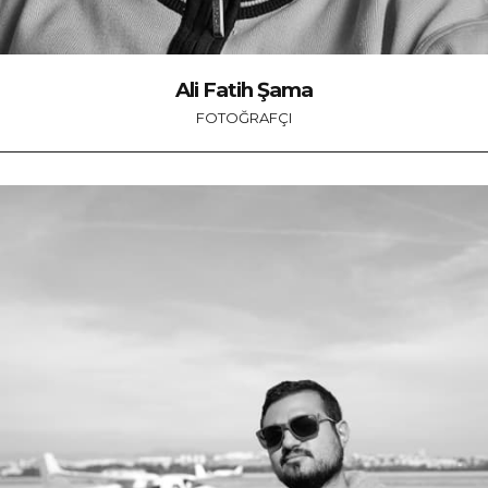
Ali Fatih Şama
FOTOĞRAFÇI