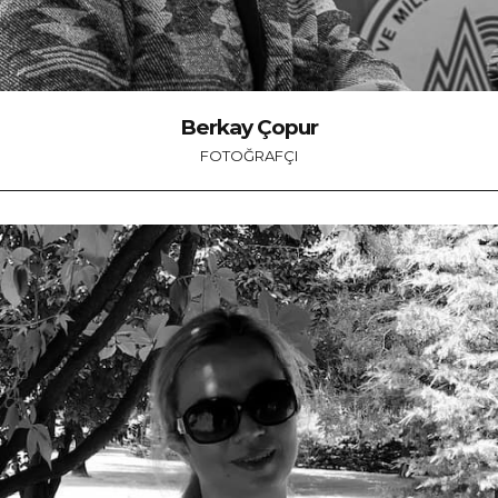
Berkay Çopur
FOTOĞRAFÇI