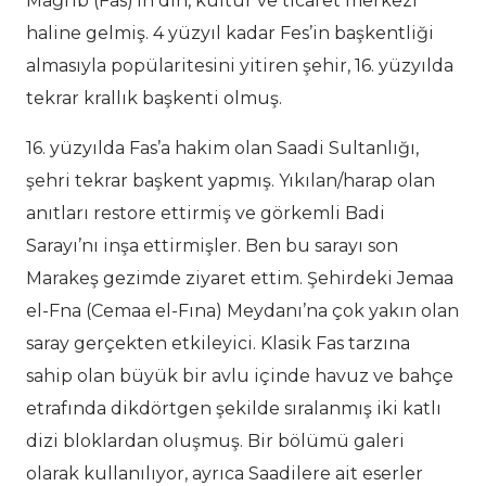
Mağrib (Fas)’in din, kültür ve ticaret merkezi
haline gelmiş. 4 yüzyıl kadar Fes’in başkentliği
almasıyla popülaritesini yitiren şehir, 16. yüzyılda
tekrar krallık başkenti olmuş.
16. yüzyılda Fas’a hakim olan Saadi Sultanlığı,
şehri tekrar başkent yapmış. Yıkılan/harap olan
anıtları restore ettirmiş ve görkemli Badi
Sarayı’nı inşa ettirmişler. Ben bu sarayı son
Marakeş gezimde ziyaret ettim. Şehirdeki Jemaa
el-Fna (Cemaa el-Fına) Meydanı’na çok yakın olan
saray gerçekten etkileyici. Klasik Fas tarzına
sahip olan büyük bir avlu içinde havuz ve bahçe
etrafında dikdörtgen şekilde sıralanmış iki katlı
dizi bloklardan oluşmuş. Bir bölümü galeri
olarak kullanılıyor, ayrıca Saadilere ait eserler