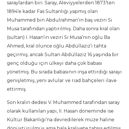
saraylardan biri. Saray, Aleviyyelerden 1873’ten
1894’e kadar Fas Sultanlığı yapmış olan
Muhammed bin Abdulrahman’ın baş veziri Si
Musa tarafından yaptırılmış. Daha sonra kral olan
(sultan) I. Hasan’ın veziri Si Musa’nın oğlu Ba
Ahmed, kral ölünce oğlu Abdüllaziz’i tahta
geçirmiş; ancak Sultan Abdüllaziz 16 yaşında bir
genç olduğu için ülkeyi daha çok babası
yönetmiş. Bu sırada babasının inşa ettirdiği sarayı
genişletmiş, yeni avlular ve riad bahçeleri ilave
ettirmiş.
Son kralın dedesi V. Muhammed tarafından saray
olarak kullanılan yapı, II. Hasan döneminde ise
Kültür Bakanlığı’na devredilerek müze haline
dönüştürülmüş ama hala kraliyete tahsis edilmiş