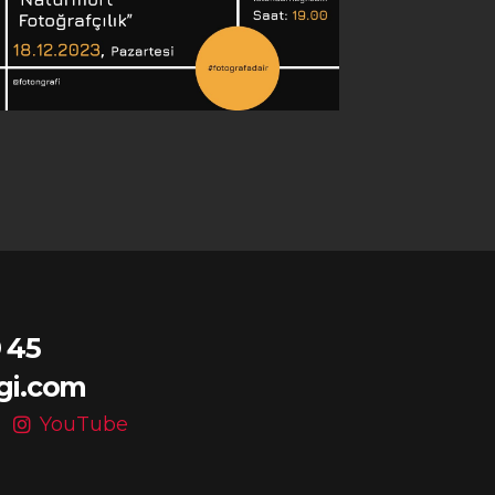
 45
gi.com
YouTube