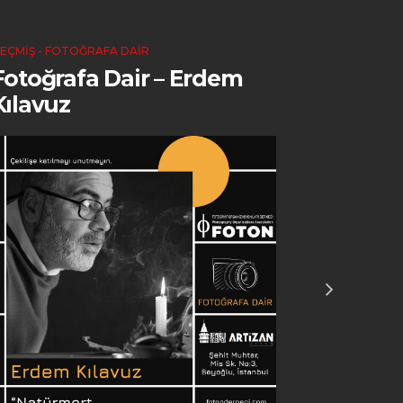
EÇMIŞ - FOTOĞRAFA DAIR
GEÇMIŞ - FO
Fotoğrafa Dair – Erdem
Fotoğra
Kılavuz
Aldırm