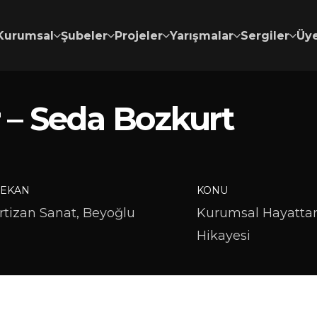
Kurumsal
Şubeler
Projeler
Yarışmalar
Sergiler
Üye
r – Seda Bozkurt
EKAN
KONU
rtizan Sanat, Beyoğlu
Kurumsal Hayattan
Hikayesi