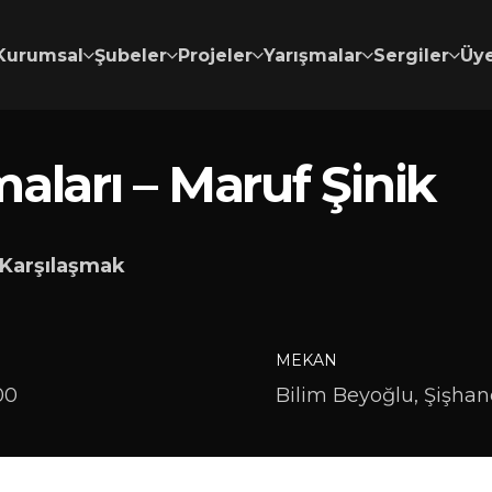
Kurumsal
Şubeler
Projeler
Yarışmalar
Sergiler
Üye
aları –
Maruf Şinik
 Karşılaşmak
MEKAN
00
Bilim Beyoğlu, Şişhan